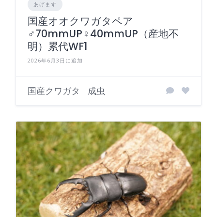
あげます
国産オオクワガタペア
♂70mmUP♀40mmUP（産地不
明）累代WF1
2026年6月3日に追加
国産クワガタ
成虫